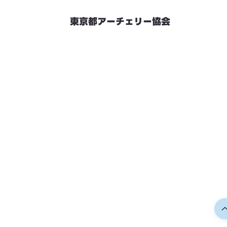
東京都アーチェリー協会
競技会予定
連絡先・お問い合わせ
加盟団体情報
都内射場情報
ダウンロード
リンク
個人情報保護方針