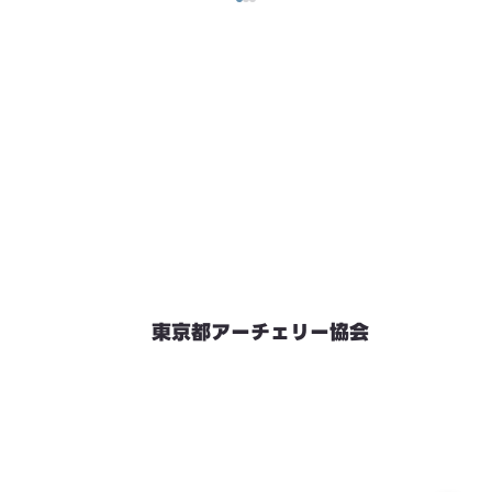
東京都アーチェリー協会
競技会予定
連絡先・お問い合わせ
加盟団体情報
都内射場情報
ダウンロード
リンク
個人情報保護方針