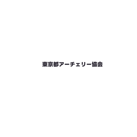
東京都アーチェリー協会
競技会予定
連絡先・お問い合わせ
加盟団体情報
都内射場情報
ダウンロード
リンク
個人情報保護方針