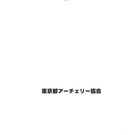
東京都アーチェリー協会
競技会予定
連絡先・お問い合わせ
加盟団体情報
都内射場情報
ダウンロード
リンク
個人情報保護方針