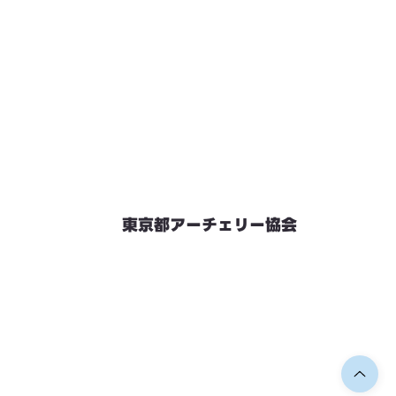
東京都アーチェリー協会
競技会予定
連絡先・お問い合わせ
加盟団体情報
都内射場情報
ダウンロード
リンク
個人情報保護方針