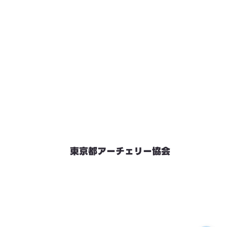
東京都アーチェリー協会
競技会予定
連絡先・お問い合わせ
加盟団体情報
都内射場情報
ダウンロード
リンク
個人情報保護方針