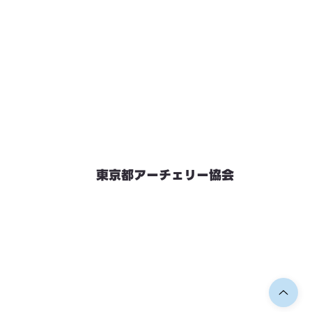
東京都アーチェリー協会
競技会予定
連絡先・お問い合わせ
加盟団体情報
都内射場情報
ダウンロード
リンク
個人情報保護方針