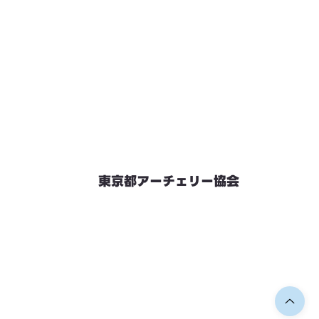
東京都アーチェリー協会
競技会予定
連絡先・お問い合わせ
加盟団体情報
都内射場情報
ダウンロード
リンク
個人情報保護方針