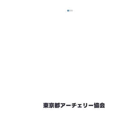
東京都アーチェリー協会
競技会予定
連絡先・お問い合わせ
加盟団体情報
都内射場情報
ダウンロード
リンク
個人情報保護方針