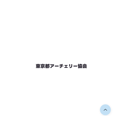
東京都アーチェリー協会
競技会予定
連絡先・お問い合わせ
加盟団体情報
都内射場情報
ダウンロード
リンク
個人情報保護方針