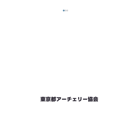
東京都アーチェリー協会
競技会予定
連絡先・お問い合わせ
加盟団体情報
都内射場情報
ダウンロード
リンク
個人情報保護方針