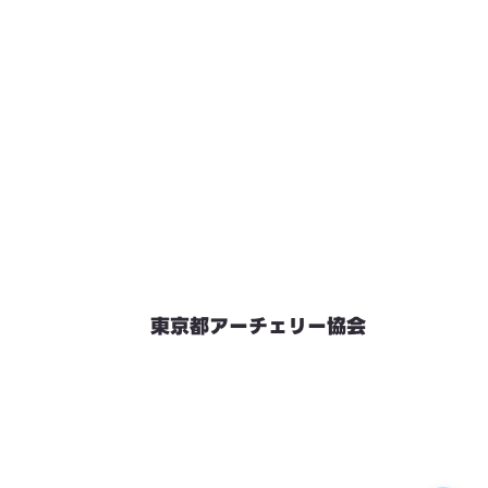
東京都アーチェリー協会
競技会予定
連絡先・お問い合わせ
加盟団体情報
都内射場情報
ダウンロード
リンク
個人情報保護方針