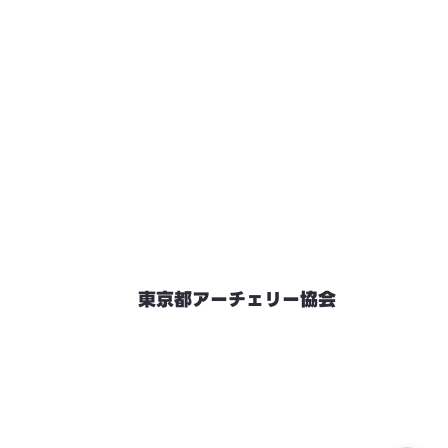
東京都アーチェリー協会
競技会予定
連絡先・お問い合わせ
加盟団体情報
都内射場情報
ダウンロード
リンク
個人情報保護方針