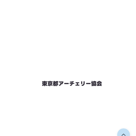
東京都アーチェリー協会
競技会予定
連絡先・お問い合わせ
加盟団体情報
都内射場情報
ダウンロード
リンク
個人情報保護方針