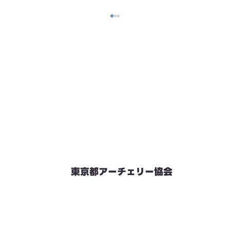
東京都アーチェリー協会
競技会予定
連絡先・お問い合わせ
加盟団体情報
都内射場情報
ダウンロード
リンク
個人情報保護方針