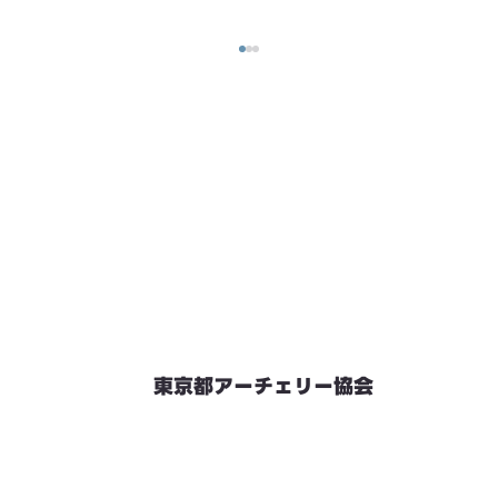
東京都アーチェリー協会
競技会予定
連絡先・お問い合わせ
加盟団体情報
都内射場情報
ダウンロード
リンク
個人情報保護方針