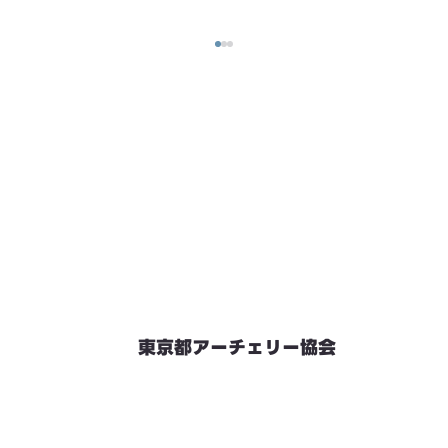
東京都アーチェリー協会
競技会予定
連絡先・お問い合わせ
加盟団体情報
都内射場情報
ダウンロード
リンク
個人情報保護方針