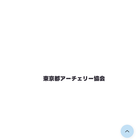
東京都アーチェリー協会
競技会予定
連絡先・お問い合わせ
加盟団体情報
都内射場情報
ダウンロード
リンク
個人情報保護方針