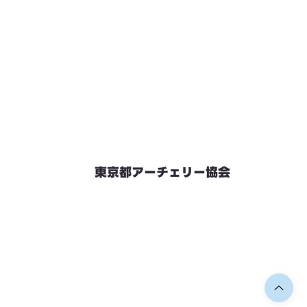
東京都アーチェリー協会
競技会予定
連絡先・お問い合わせ
加盟団体情報
都内射場情報
ダウンロード
リンク
個人情報保護方針