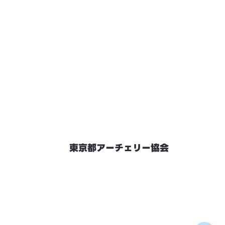
東京都アーチェリー協会
競技会予定
連絡先・お問い合わせ
加盟団体情報
都内射場情報
ダウンロード
リンク
個人情報保護方針