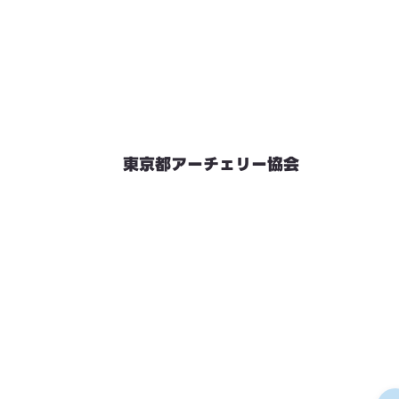
東京都アーチェリー協会
競技会予定
連絡先・お問い合わせ
加盟団体情報
都内射場情報
ダウンロード
リンク
個人情報保護方針