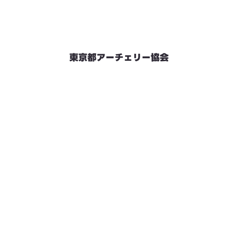
東京都アーチェリー協会
競技会予定
連絡先・お問い合わせ
加盟団体情報
都内射場情報
ダウンロード
リンク
個人情報保護方針