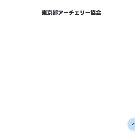
東京都アーチェリー協会
競技会予定
連絡先・お問い合わせ
加盟団体情報
都内射場情報
ダウンロード
リンク
個人情報保護方針