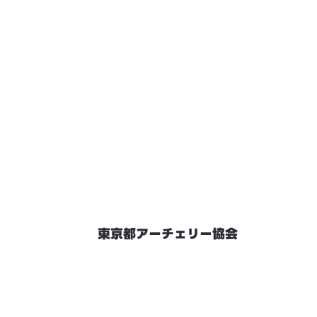
東京都アーチェリー協会
競技会予定
連絡先・お問い合わせ
加盟団体情報
都内射場情報
ダウンロード
リンク
個人情報保護方針