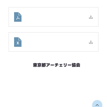
東京都アーチェリー協会
競技会予定
連絡先・お問い合わせ
加盟団体情報
都内射場情報
ダウンロード
リンク
個人情報保護方針