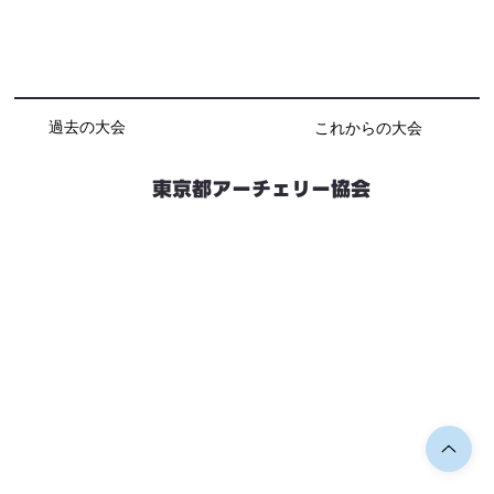
過去の大会
これからの大会
東京都アーチェリー協会
競技会予定
連絡先・お問い合わせ
加盟団体情報
都内射場情報
ダウンロード
リンク
個人情報保護方針