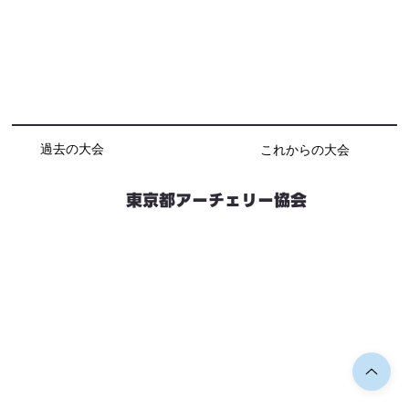
過去の大会
これからの大会
東京都アーチェリー協会
競技会予定
連絡先・お問い合わせ
加盟団体情報
都内射場情報
ダウンロード
リンク
個人情報保護方針