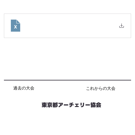
過去の大会
これからの大会
東京都アーチェリー協会
競技会予定
連絡先・お問い合わせ
加盟団体情報
都内射場情報
ダウンロード
リンク
個人情報保護方針