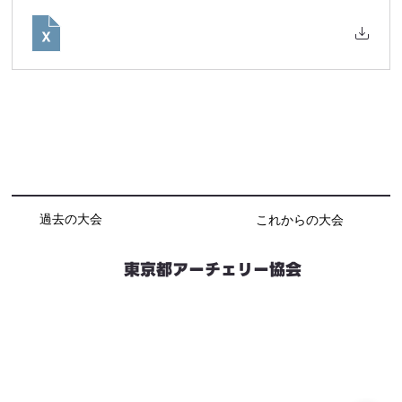
過去の大会
これからの大会
東京都アーチェリー協会
競技会予定
連絡先・お問い合わせ
加盟団体情報
都内射場情報
ダウンロード
リンク
個人情報保護方針