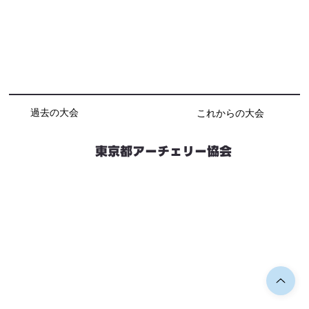
過去の大会
これからの大会
東京都アーチェリー協会
競技会予定
連絡先・お問い合わせ
加盟団体情報
都内射場情報
ダウンロード
リンク
個人情報保護方針