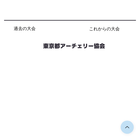
過去の大会
これからの大会
東京都アーチェリー協会
競技会予定
連絡先・お問い合わせ
加盟団体情報
都内射場情報
ダウンロード
リンク
個人情報保護方針