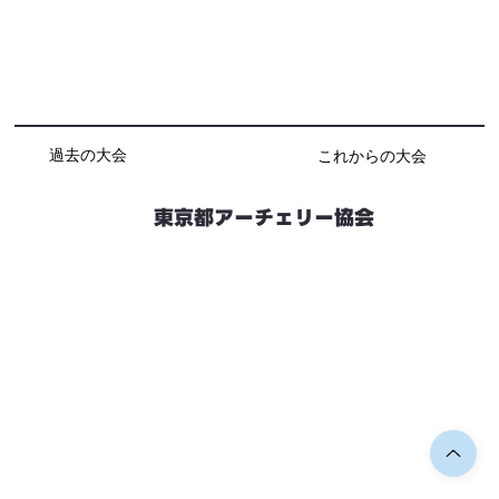
過去の大会
これからの大会
東京都アーチェリー協会
競技会予定
連絡先・お問い合わせ
加盟団体情報
都内射場情報
ダウンロード
リンク
個人情報保護方針