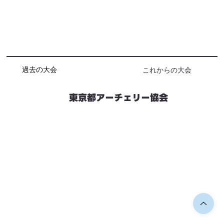
過去の大会
これからの大会
東京都アーチェリー協会
競技会予定
連絡先・お問い合わせ
加盟団体情報
都内射場情報
ダウンロード
リンク
個人情報保護方針