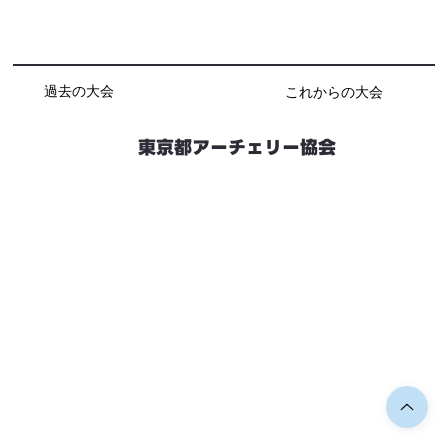
過去の大会
これからの大会
東京都アーチェリー協会
競技会予定
連絡先・お問い合わせ
加盟団体情報
都内射場情報
ダウンロード
リンク
個人情報保護方針