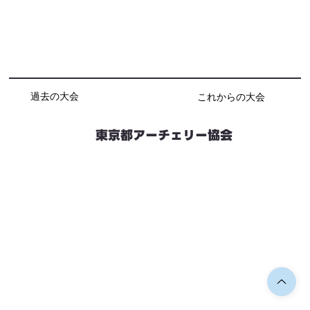
過去の大会
これからの大会
東京都アーチェリー協会
競技会予定
連絡先・お問い合わせ
加盟団体情報
都内射場情報
ダウンロード
リンク
個人情報保護方針